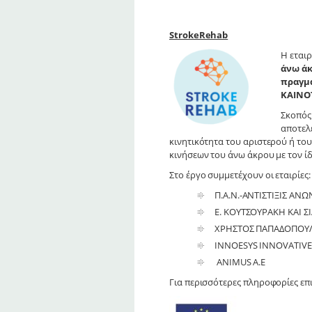
StrokeRehab
Η εταιρ
άνω άκ
πραγμα
ΚΑΙΝ
Σκοπός
αποτελ
κινητικότητα του αριστερού ή το
κινήσεων του άνω άκρου με τον ί
Στο έργο συμμετέχουν οι εταιρίες:
Π.Α.Ν.-ΑΝΤΙΣΤΙΞΙΣ ΑΝ
Ε. ΚΟΥΤΣΟΥΡΑΚΗ ΚΑΙ ΣΙΑ
ΧΡΗΣΤΟΣ ΠΑΠΑΔΟΠΟΥΛΟΣ
INNOESYS INNOVATIVE 
ANIMUS Α.Ε
Για περισσότερες πληροφορίες επι