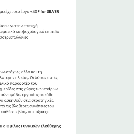
ετέχει στο έργο
«4ΧF for SILVER
σεις για την επιτυχή
σωματικό και ψυχολογικό επίπεδο
τέσσερις πυλώνες
δων-στόχων, αλλά και τη
τερης ηλικίας. Οι λύσεις αυτές,
τελικό παραδοτέο του
μερίδες στις χώρες των εταίρων
θούν ομάδες εργασίας σε κάθε
να ασκηθούν στις στρατηγικές,
πό τις βλαβερές συνέπειες του
πιθέσεις βίας, οι «τοξικές»
αι ο
Όμιλος Γυναικών Ελεύθερης