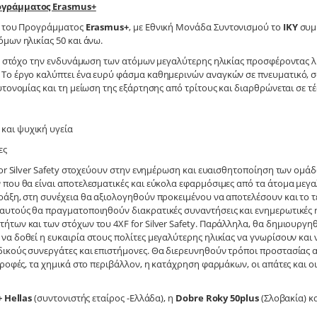
ογράμματος Erasmus+
α του Προγράμματος
Erasmus
+
, με Εθνική Μονάδα Συντονισμού το
ΙΚΥ
συμμ
όμων ηλικίας 50 και άνω.
ως στόχο την ενδυνάμωση των ατόμων μεγαλύτερης ηλικίας προσφέροντας λύ
Το έργο καλύπτει ένα ευρύ φάσμα καθημερινών αναγκών σε πνευματικό, 
υτονομίας και τη μείωση της εξάρτησης από τρίτους και διαρθρώνεται σε 
 ψυχική υγεία
ες
for Silver Safety στοχεύουν στην ενημέρωση και ευαισθητοποίηση των ομά
που θα είναι αποτελεσματικές και εύκολα εφαρμόσιμες από τα άτομα μεγαλύ
ράξη, στη συνέχεια θα αξιολογηθούν προκειμένου να αποτελέσουν και το 
αυτούς θα πραγματοποιηθούν διακρατικές συναντήσεις και ενημερωτικές η
ήτων και των στόχων του 4XF for Silver Safety. Παράλληλα, θα δημιουργη
α δοθεί η ευκαιρία στους πολίτες μεγαλύτερης ηλικίας να γνωρίσουν και 
ικούς συνεργάτες και επιστήμονες. Θα διερευνηθούν τρόποι προστασίας α
ροφές, τα χημικά στο περιβάλλον, η κατάχρηση φαρμάκων, οι απάτες και οι ε
+
Hellas
(συντονιστής εταίρος -Ελλάδα), η
Dobre Roky 50plus
(Σλοβακία) κ