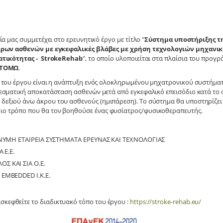
ία μας συμμετέχει στο ερευνητικό έργο με τίτλο "
Σύστημα υποστήριξης τη
ρων ασθενών με εγκεφαλικές βλάβες με χρήση τεχνολογιών μηχανική
τικότητας - StrokeRehab
", το οποίο υλοποιείται στα πλαίσια του προγ
ΟΤΟΜΩ
.
 του έργου είναι η ανάπτυξη ενός ολοκληρωμένου μηχατρονικού συστήματο
εσματική αποκατάσταση ασθενών μετά από εγκεφαλικό επεισόδιο κατά το ο
υ δεξιού άνω άκρου του ασθενούς (ημιπάρεση). Το σύστημα θα υποστηρίζει
διο τρόπο που θα τον βοηθούσε ένας φυσίατρος/φυσικοθεραπευτής.
ΩΝΥΜΗ ΕΤΑΙΡΕΙΑ ΣΥΣΤΗΜΑΤΑ ΕΡΕΥΝΑΣ ΚΑΙ ΤΕΧΝΟΛΟΓΙΑΣ
 Ε.Ε.
 ΚΑΙ ΣΙΑ Ο.Ε.
EMBEDDED I.K.E.
σκεφθείτε το διαδικτυακό τόπο του έργου :
https://stroke-rehab.eu/