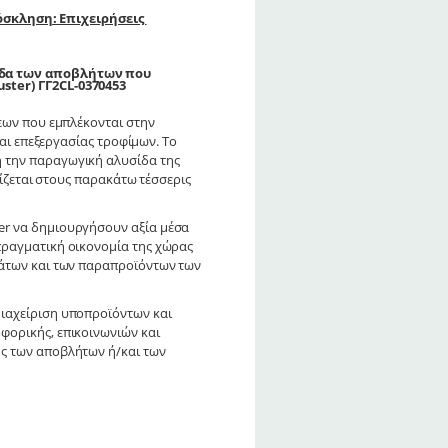
σκληση: Επιχειρήσεις
σίδα των αποβλήτων που
ster) ΓΓ2CL-0370453
ήσεων που εμπλέκονται στην
ι επεξεργασίας τροφίμων. Το
λη την παραγωγική αλυσίδα της
σίζεται στους παρακάτω τέσσερις
er να δημιουργήσουν αξία μέσα
πραγματική οικονομία της χώρας
μάτων και των παραπροϊόντων των
διαχείριση υποπροϊόντων και
φορικής, επικοινωνιών και
ης των αποβλήτων ή/και των