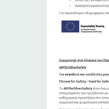
ΧΡΗΣΤΟΣ ΠΑΠΑΔΟΠΟΥΛΟΣ
INNOESYS INNOVATIVE 
Για περισσότερες πληροφορίες επι
Συμμετοχή στα πλαίσια του Πρ
4ΧFforSilverSafety
Για ασφάλεια και ευεξία στις μεγ
Fitness for Safety - Food for Safe
To
4ΧFforSilverSafety
είναι ένα 
επαγγελματίες που εργάζονται με
καθημερινές προκλήσεις που απει
σωματικό και ψυχολογικό επίπεδο 