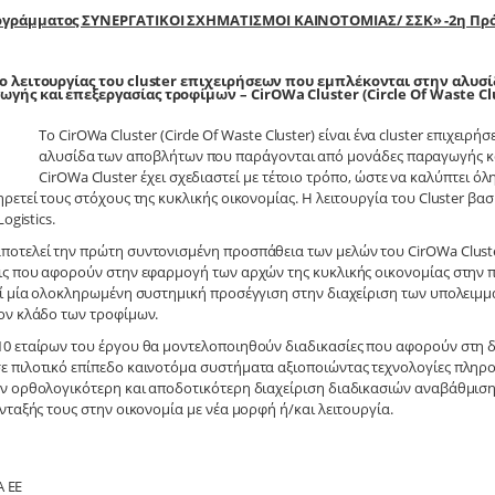
ρογράμματος ΣΥΝΕΡΓΑΤΙΚΟΙ ΣΧΗΜΑΤΙΣΜΟΙ ΚΑΙΝΟΤΟΜΙΑΣ/ ΣΣΚ» -2η Πρό
ιο λειτουργίας του cluster επιχειρήσεων που εμπλέκονται στην αλυ
ής και επεξεργασίας τροφίμων – CirOWa Cluster (Circle Of Waste Clu
Το CirOWa Cluster (Circle Of Waste Cluster) είναι ένα cluster επιχειρ
αλυσίδα των αποβλήτων που παράγονται από μονάδες παραγωγής κα
CirOWa Cluster έχει σχεδιαστεί με τέτοιο τρόπο, ώστε να καλύπτει ό
ρετεί τους στόχους της κυκλικής οικονομίας. Η λειτουργία του Cluster βα
ogistics.
ποτελεί την πρώτη συντονισμένη προσπάθεια των μελών του CirOWa Clust
ις που αφορούν στην εφαρμογή των αρχών της κυκλικής οικονομίας στην 
εί μία ολοκληρωμένη συστημική προσέγγιση στην διαχείριση των υπολειμ
ον κλάδο των τροφίμων.
0 εταίρων του έργου θα μοντελοποιηθούν διαδικασίες που αφορούν στη 
 πιλοτικό επίπεδο καινοτόμα συστήματα αξιοποιώντας τεχνολογίες πληρο
ν ορθολογικότερη και αποδοτικότερη διαχείριση διαδικασιών αναβάθμισ
νταξής τους στην οικονομία με νέα μορφή ή/και λειτουργία.
Α ΕΕ