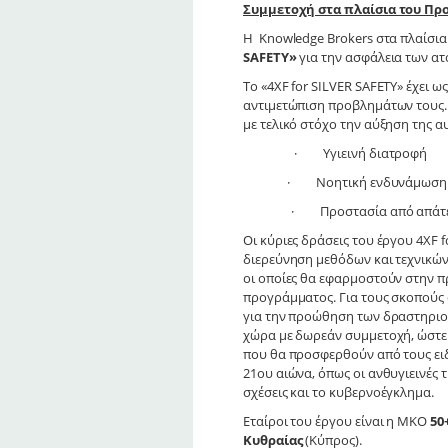
Συμμετοχή στα πλαίσια του Πρ
Η Knowledge Brokers στα πλαίσι
SAFETY»
για την ασφάλεια των ατ
Το «4ΧF for SILVER SAFETY» έχει 
αντιμετώπιση προβλημάτων τους. 
με τελικό στόχο την αύξηση της α
· Υγιεινή διατροφή
· Νοητική ενδυνάμωση και
· Προστασία από απάτ
Οι κύριες δράσεις του έργου 4XF 
διερεύνηση μεθόδων και τεχνικών 
οι οποίες θα εφαρμοστούν στην π
προγράμματος. Για τους σκοπούς 
για την προώθηση των δραστηριοτ
χώρα με δωρεάν συμμετοχή, ώστε ν
που θα προσφερθούν από τους ειδ
21ου αιώνα, όπως οι ανθυγιεινές τ
σχέσεις και το κυβερνοέγκλημα.
Εταίροι του έργου είναι η ΜΚΟ
50
Κυθραίας
(Κύπρος).