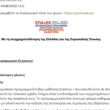
 ΚΑΙ ΣΙΑ Ο.Ε.
EMBEDDED I.K.E.
σκεφθείτε το διαδικτυακό τόπο του έργου :
https://parmode.eu/
ογράμματος Erasmus+
αλύτερες ηλικίες
ty
ευρωπαϊκό πρόγραμμα δια βίου μάθησης Erasmus + που απευθύνεται σε άτο
 αυτή την ηλικιακή ομάδα. Στόχος είναι η ενδυνάμωσή των συμμετεχόντων
λούν την ασφάλειά τους. Το πρόγραμμα καλύπτει ένα ευρύ φάσμα καθημερ
με τελικό σκοπό την αύξηση της αυτονομίας και τη μείωση της εξάρτησης 