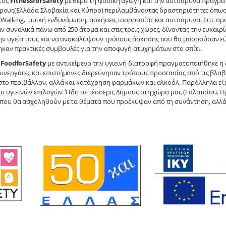
τος
FitnessforSafety
με θέμα τη φυσική αγωγή και την αυτοάμυνα πραγματ
ταίρους(Ελλάδα Σλοβακία και Κύπρο) περιλαμβάνοντας δραστηριότητες όπως P
cWalking, μυϊκή ενδυνάμωση, ασκήσεις ισορροπίας και αυτοάμυνα. Στις ο
 συνολικά πάνω από 250 άτομα και στις τρεις χώρες, δίνοντας την ευκαιρ
ην υγεία τους και να ανακαλύψουν τρόπους άσκησης που θα μπορούσαν ε
καν πρακτικές συμβουλές για την αποφυγή ατυχημάτων στο σπίτι.
υ
FoodforSafety
με αντικείμενο την υγιεινή διατροφή πραγματοποιήθηκε η
υνεργάτες και επιστήμονες διερεύνησαν τρόπους προστασίας από τις βλαβε
 στο περιβάλλον, αλλά και κατάχρηση φαρμάκων και αλκοόλ. Παράλληλα εξ
ιο υγιεινών επιλογών. Ήδη σε τέσσερις Δήμους στη χώρα μας (Γαλατσίου, Η
που θα ασχοληθούν με τα θέματα που προέκυψαν από τη συνάντηση, αλλά 