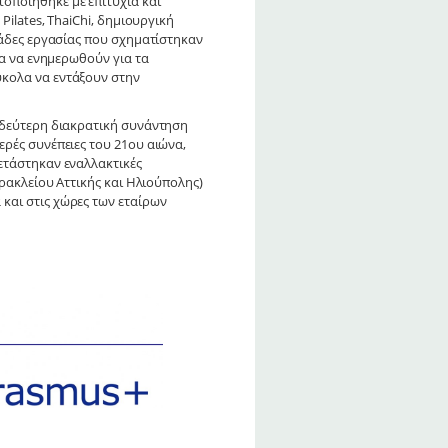
οποιήθηκε με επιτυχία και
ilates, ThaiChi, δημιουργική
μάδες εργασίας που σχηματίστηκαν
ία να ενημερωθούν για τα
ύκολα να εντάξουν στην
 δεύτερη διακρατική συνάντηση
ρές συνέπειες του 21ου αιώνα,
ετάστηκαν εναλλακτικές
ρακλείου Αττικής και Ηλιούπολης)
και στις χώρες των εταίρων