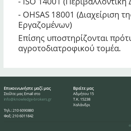
- ISO 14001 (Περιβαλλοντική 
- OHSAS 18001 (Διαχείριση τη
Εργαζομένων)
Επίσης υποστηρίζονται πρότ
αγροτοδιατροφικού τομέα.
Επικοινωνήστε μαζί μας
Βρείτε μας
Στείλτε μας Email στο
Αδμήτου 15
info@knowledge-brokers.gr
Τ.Κ. 15238
Χαλάνδρι
Τηλ.: 210 6090880
Φαξ: 210 6011842
©