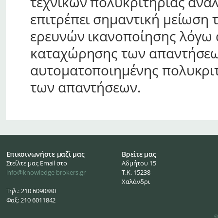
τεχνικών πολυκριτήριας ανά
επιτρέπει σημαντική μείωση 
ερευνών ικανοποίησης λόγω 
καταχώρησης των απαντήσεω
αυτοματοποιημένης πολυκριτ
των απαντήσεων.
Επικοινωνήστε μαζί μας
Βρείτε μας
Στείλτε μας Email στο
Αδμήτου 15
info@knowledge-brokers.gr
Τ.Κ. 15238
Χαλάνδρι
Τηλ.: 210 6090880
Φαξ: 210 6011842
©